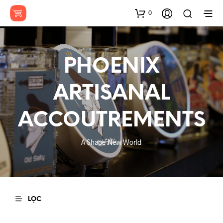
0
PHOENIX
ARTISANAL
ACCOUTREMENTS
A Shape New World
LỌC