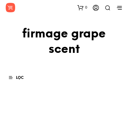
0
firmage grape
scent
LỌC