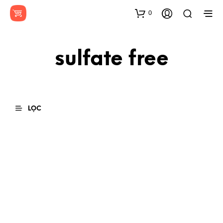
0
sulfate free
LỌC