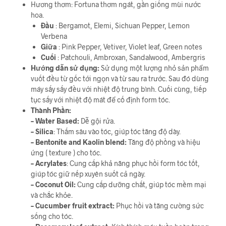
Hương thơm: Fortuna thơm ngát, gần giống mùi nước
hoa.
Đầu
: Bergamot, Elemi, Sichuan Pepper, Lemon
Verbena
Giữa
: Pink Pepper, Vetiver, Violet leaf, Green notes
Cuối
: Patchouli, Ambroxan, Sandalwood, Ambergris
Hướng dẫn sử dụng:
Sử dụng một lượng nhỏ sản phẩm
vuốt đều từ gốc tới ngọn và từ sau ra trước. Sau đó dùng
máy sấy sấy đều với nhiệt độ trung bình. Cuối cùng, tiếp
tục sấy với nhiệt độ mát để cố định form tóc.
Thành Phần:
– Water Based:
Dễ gội rửa.
– Silica
: Thấm sâu vào tóc, giúp tóc tăng độ dày.
– Bentonite and Kaolin blend:
Tăng độ phồng và hiệu
ứng ( texture ) cho tóc.
– Acrylates
: Cung cấp khả năng phục hồi form tóc tốt,
giúp tóc giữ nếp xuyên suốt cả ngày.
– Coconut Oil:
Cung cấp dưỡng chất, giúp tóc mềm mại
và chắc khỏe.
– Cucumber fruit extract:
Phục hồi và tăng cường sức
sống cho tóc.