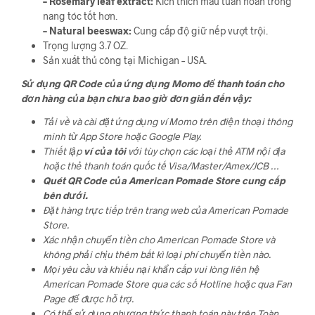
– Rosemary leaf extract:
Kích thích máu tuần hoàn trong
nang tóc tốt hơn.
– Natural beeswax:
Cung cấp độ giữ nếp vượt trội.
Trọng lượng 3.7 OZ.
Sản xuất thủ công tại Michigan – USA.
Sử dụng QR Code của ứng dụng Momo để thanh toán cho
đơn hàng của bạn chưa bao giờ đơn giản đến vậy:
Tải về và cài đặt ứng dụng ví Momo trên điện thoại thông
minh từ App Store hoặc Google Play.
Thiết lập
ví của tôi
với tùy chọn các loại thẻ ATM nội địa
hoặc thẻ thanh toán quốc tế Visa/Master/Amex/JCB …
Quét QR Code của American Pomade Store cung cấp
bên dưới.
Đặt hàng trực tiếp trên trang web của American Pomade
Store.
Xác nhận chuyển tiền cho American Pomade Store và
không phải chịu thêm bất kì loại phí chuyển tiền nào.
Mọi yêu cầu và khiếu nại khẩn cấp vui lòng liên hệ
American Pomade Store qua các số Hotline hoặc qua Fan
Page để được hỗ trợ.
Có thể sử dụng phương thức thanh toán này trên Toàn