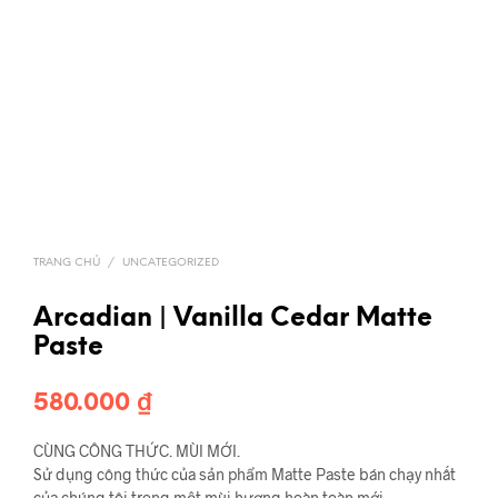
TRANG CHỦ
/
UNCATEGORIZED
Arcadian | Vanilla Cedar Matte
Paste
580.000
₫
CÙNG CÔNG THỨC. MÙI MỚI.
Sử dụng công thức của sản phẩm Matte Paste bán chạy nhất
của chúng tôi trong một mùi hương hoàn toàn mới.