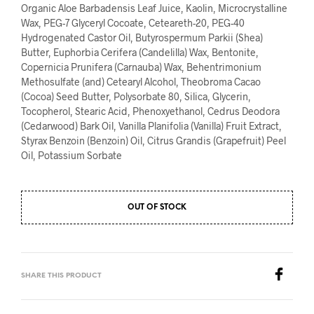
Organic Aloe Barbadensis Leaf Juice, Kaolin, Microcrystalline
Wax, PEG-7 Glyceryl Cocoate, Ceteareth-20, PEG-40
Hydrogenated Castor Oil, Butyrospermum Parkii (Shea)
Butter, Euphorbia Cerifera (Candelilla) Wax, Bentonite,
Copernicia Prunifera (Carnauba) Wax, Behentrimonium
Methosulfate (and) Cetearyl Alcohol, Theobroma Cacao
(Cocoa) Seed Butter, Polysorbate 80, Silica, Glycerin,
Tocopherol, Stearic Acid, Phenoxyethanol, Cedrus Deodora
(Cedarwood) Bark Oil, Vanilla Planifolia (Vanilla) Fruit Extract,
Styrax Benzoin (Benzoin) Oil, Citrus Grandis (Grapefruit) Peel
Oil, Potassium Sorbate
OUT OF STOCK
SHARE THIS PRODUCT