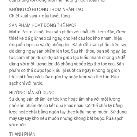
KHÔNG CÓ HƯƠNG THƠM NHÂN TẠO
Chiết xuất vani + dầu tuyết tùng
SẢN PHẨM HOẠT ĐỘNG THẾ NÀO?
Matte Paste là một loại sản phẩm với chất liệu kem đặc, được
thiết kế để giữ nếp cả ngày, cho kết cấu tóc khô nhám, hiệu
ứng xếp lớp cao và độ phồng lớn. Đánh đều sản phẩm trên tay,
dễ dàng ngay sản phẩm lên tóc. Sau khi thoa, bạn sẽ ngay lập
tức cảm nhận được độ bám giúp tạo kiểu nhanh chóng và dễ
dàng với một lượng lớn độ phồng và xếp lớp thớ tóc cao. Sản
phẩm có thể được tạo kiểu lại suốt cả ngày (không bị giòn
tóc) chỉ bằng cách lùa ngón tay hoặc lược vào thớ tóc. Rửa
sạch chỉ với nước.
HƯỚNG DẪN SỬ DỤNG
Sử dụng sản phẩm lên tóc khô hoặc ẩm nhẹ với một lượng
nhỏ sản phẩm để có kết quả khác nhau. Có thể chải kỹ bằng
lược hoặc chải bằng ngón tay theo kiểu mong muốn. Sử dụng
máy sấy sấy khô nếu muốn nhưng không bắt buộc. Rửa sạch
với nước.
THÀNH PHẦN: