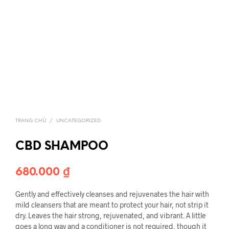
TRANG CHỦ
/
UNCATEGORIZED
CBD SHAMPOO
680.000
₫
Gently and effectively cleanses and rejuvenates the hair with
mild cleansers that are meant to protect your hair, not strip it
dry. Leaves the hair strong, rejuvenated, and vibrant. A little
goes a long way and a conditioner is not required, though it