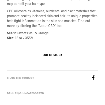
may benefit your hair type.
CBD oil contains vitamins, nutrients, and plant materials that
promote healthy, balanced skin and hair. Its unique properties
help fight inflammation in the skin and muscles. Find out
more by clicking the “About CBD” tab.
Scent:
Sweet Basil & Orange
Size:
12 oz / 355ML
OUT OF STOCK
SHARE THIS PRODUCT
DANH MỤC:
UNCATEGORIZED