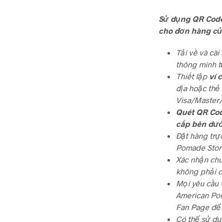
Sử dụng QR Cod
cho đơn hàng củ
Tải về và cà
thông minh t
Thiết lập
ví 
địa hoặc thẻ
Visa/Master
Quét QR Co
cấp bên dướ
Đặt hàng trự
Pomade Stor
Xác nhận chu
không phải ch
Mọi yêu cầu 
American Pom
Fan Page để 
Có thể sử dụ