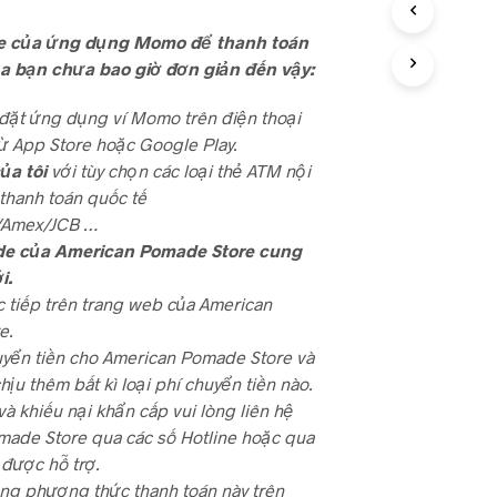
e của ứng dụng Momo để thanh toán
a bạn chưa bao giờ đơn giản đến vậy:
i đặt ứng dụng ví Momo trên điện thoại
ừ App Store hoặc Google Play.
của tôi
với tùy chọn các loại thẻ ATM nội
 thanh toán quốc tế
/Amex/JCB …
de của American Pomade Store cung
i.
c tiếp trên trang web của American
e.
yển tiền cho American Pomade Store và
ịu thêm bất kì loại phí chuyển tiền nào.
và khiếu nại khẩn cấp vui lòng liên hệ
ade Store qua các số Hotline hoặc qua
được hỗ trợ.
ng phương thức thanh toán này trên