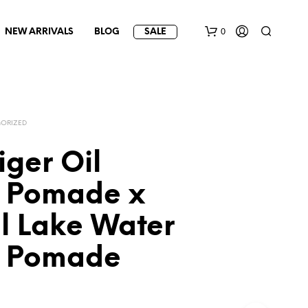
0
NEW ARRIVALS
BLOG
SALE
ORIZED
iger Oil
 Pomade x
l Lake Water
 Pomade