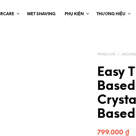
IRCARE
WET SHAVING
PHỤ KIỆN
THƯƠNG HIỆU
TRANG CHỦ
/
UNCATEG
Easy T
Based
Crysta
Based
799.000
₫