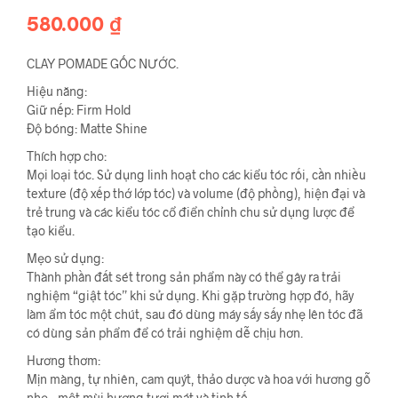
580.000
₫
CLAY POMADE GỐC NƯỚC.
Hiệu năng:
Giữ nếp: Firm Hold
Độ bóng: Matte Shine
Thích hợp cho:
Mọi loại tóc. Sử dụng linh hoạt cho các kiểu tóc rối, cần nhiều
texture (độ xếp thớ lớp tóc) và volume (độ phồng), hiện đại và
trẻ trung và các kiểu tóc cổ điển chỉnh chu sử dụng lược để
tạo kiểu.
Mẹo sử dụng:
Thành phần đất sét trong sản phẩm này có thể gây ra trải
nghiệm “giật tóc” khi sử dụng. Khi gặp trường hợp đó, hãy
làm ẩm tóc một chút, sau đó dùng máy sấy sấy nhẹ lên tóc đã
có dùng sản phẩm để có trải nghiệm dễ chịu hơn.
Hương thơm:
Mịn màng, tự nhiên, cam quýt, thảo dược và hoa với hương gỗ
nhẹ – một mùi hương tươi mát và tinh tế.