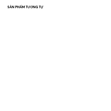
SẢN PHẨM TƯƠNG TỰ
550.000
₫
ĐỌC TIẾP
550.000
₫
ĐỌC TIẾP