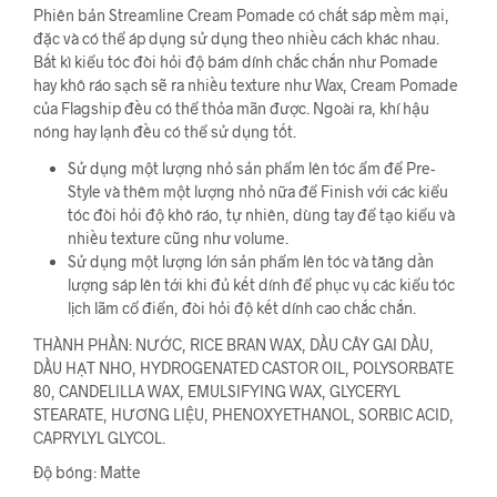
Phiên bản Streamline Cream Pomade có chất sáp mềm mại,
đặc và có thể áp dụng sử dụng theo nhiều cách khác nhau.
Bất kì kiểu tóc đòi hỏi độ bám dính chắc chắn như Pomade
hay khô ráo sạch sẽ ra nhiều texture như Wax, Cream Pomade
của Flagship đều có thể thỏa mãn được. Ngoài ra, khí hậu
nóng hay lạnh đều có thể sử dụng tốt.
Sử dụng một lượng nhỏ sản phẩm lên tóc ẩm để Pre-
Style và thêm một lượng nhỏ nữa để Finish với các kiểu
tóc đòi hỏi độ khô ráo, tự nhiên, dùng tay để tạo kiểu và
nhiều texture cũng như volume.
Sử dụng một lượng lớn sản phẩm lên tóc và tăng dần
lượng sáp lên tới khi đủ kết dính để phục vụ các kiểu tóc
lịch lãm cổ điển, đòi hỏi độ kết dính cao chắc chắn.
THÀNH PHẦN: NƯỚC, RICE BRAN WAX, DẦU CÂY GAI DẦU,
DẦU HẠT NHO, HYDROGENATED CASTOR OIL, POLYSORBATE
80, CANDELILLA WAX, EMULSIFYING WAX, GLYCERYL
STEARATE, HƯƠNG LIỆU, PHENOXYETHANOL, SORBIC ACID,
CAPRYLYL GLYCOL.
Độ bóng: Matte