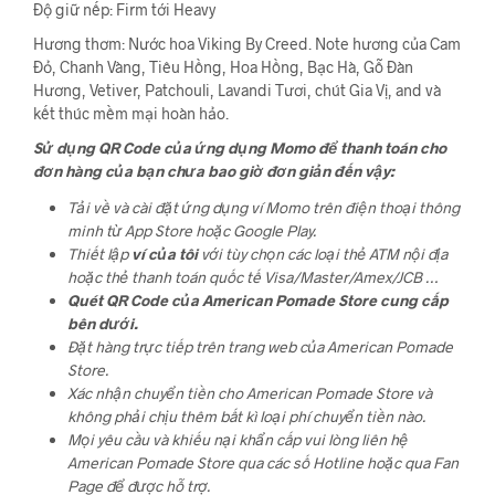
Độ giữ nếp: Firm tới Heavy
Hương thơm: Nước hoa Viking By Creed. Note hương của Cam
Đỏ, Chanh Vàng, Tiêu Hồng, Hoa Hồng, Bạc Hà, Gỗ Đàn
Hương, Vetiver, Patchouli, Lavandi Tươi, chút Gia Vị, and và
kết thúc mềm mại hoàn hảo.
Sử dụng QR Code của ứng dụng Momo để thanh toán cho
đơn hàng của bạn chưa bao giờ đơn giản đến vậy:
Tải về và cài đặt ứng dụng ví Momo trên điện thoại thông
minh từ App Store hoặc Google Play.
Thiết lập
ví của tôi
với tùy chọn các loại thẻ ATM nội địa
hoặc thẻ thanh toán quốc tế Visa/Master/Amex/JCB …
Quét QR Code của American Pomade Store cung cấp
bên dưới.
Đặt hàng trực tiếp trên trang web của American Pomade
Store.
Xác nhận chuyển tiền cho American Pomade Store và
không phải chịu thêm bất kì loại phí chuyển tiền nào.
Mọi yêu cầu và khiếu nại khẩn cấp vui lòng liên hệ
American Pomade Store qua các số Hotline hoặc qua Fan
Page để được hỗ trợ.