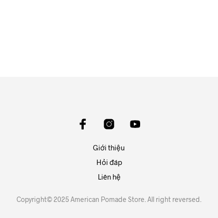
550.000
₫
550.000
₫
ĐỌC TIẾP
ĐỌC TIẾP
Giới thiệu
Hỏi đáp
Liên hệ
Copyright© 2025 American Pomade Store. All right reversed.