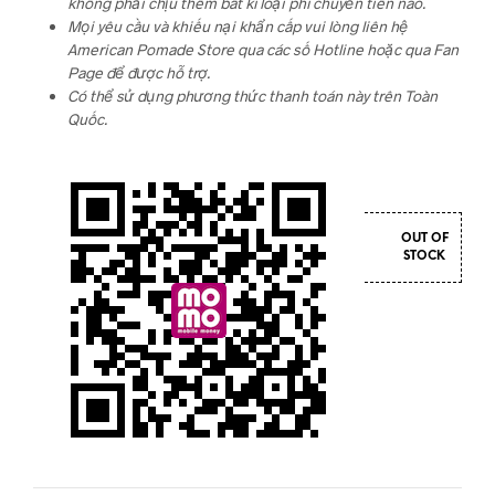
không phải chịu thêm bất kì loại phí chuyển tiền nào.
Mọi yêu cầu và khiếu nại khẩn cấp vui lòng liên hệ
American Pomade Store qua các số Hotline hoặc qua Fan
Page để được hỗ trợ.
Có thể sử dụng phương thức thanh toán này trên Toàn
Quốc.
OUT OF
STOCK