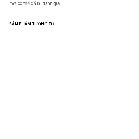
mới có thể để lại đánh giá.
SẢN PHẨM TƯƠNG TỰ
Giá
Giá
580.000
₫
480.000
₫
gốc
hiện
THÊM VÀO GIỎ HÀNG
là:
tại
580.000 ₫.
là:
580.000
₫
480.000 ₫.
ĐỌC TIẾP