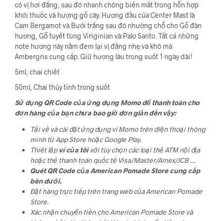
có vị hơi đắng, sau đó nhanh chóng biến mất trong hỗn hợp
khói thuốc và hương gỗ cây. Hương đầu của Center Mast là
Cam Bergamot và Bưởi trắng sau đó nhường chỗ cho Gỗ đàn
hương, Gỗ tuyết tùng Viriginian và Palo Santo. Tất cả những
note hương này nằm đem lại vị đắng nhẹ và khô mà
Ambergris cung cấp. Giữ hương lâu trong suốt 1 ngày dài!
5ml, chai chiết
50ml, Chai thủy tinh trong suốt
Sử dụng QR Code của ứng dụng Momo để thanh toán cho
đơn hàng của bạn chưa bao giờ đơn giản đến vậy:
Tải về và cài đặt ứng dụng ví Momo trên điện thoại thông
minh từ App Store hoặc Google Play.
Thiết lập
ví của tôi
với tùy chọn các loại thẻ ATM nội địa
hoặc thẻ thanh toán quốc tế Visa/Master/Amex/JCB …
Quét QR Code của American Pomade Store cung cấp
bên dưới.
Đặt hàng trực tiếp trên trang web của American Pomade
Store.
Xác nhận chuyển tiền cho American Pomade Store và