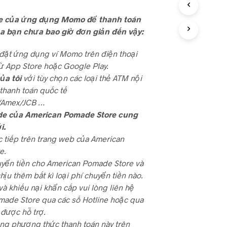
e của ứng dụng Momo để thanh toán
a bạn chưa bao giờ đơn giản đến vậy:
i đặt ứng dụng ví Momo trên điện thoại
ừ App Store hoặc Google Play.
của tôi
với tùy chọn các loại thẻ ATM nội
 thanh toán quốc tế
/Amex/JCB …
de của American Pomade Store cung
i.
c tiếp trên trang web của American
e.
yển tiền cho American Pomade Store và
ịu thêm bất kì loại phí chuyển tiền nào.
và khiếu nại khẩn cấp vui lòng liên hệ
ade Store qua các số Hotline hoặc qua
được hỗ trợ.
ng phương thức thanh toán này trên