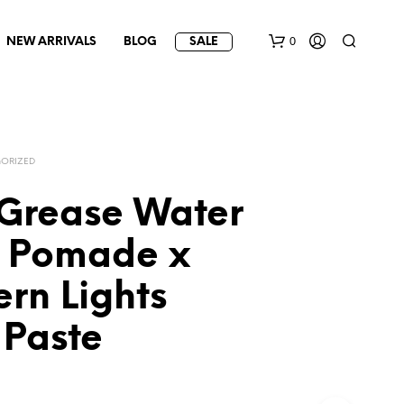
0
NEW ARRIVALS
BLOG
SALE
ORIZED
Grease Water
 Pomade x
rn Lights
 Paste