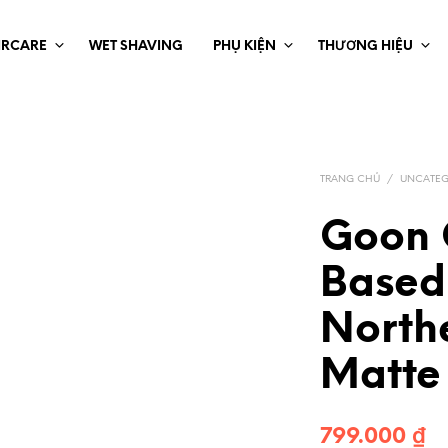
IRCARE
WET SHAVING
PHỤ KIỆN
THƯƠNG HIỆU
TRANG CHỦ
/
UNCATEG
Goon 
Based
Northe
Matte
799.000
₫