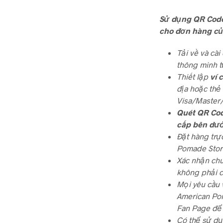
Sử dụng QR Cod
cho đơn hàng củ
Tải về và cà
thông minh t
Thiết lập
ví 
địa hoặc thẻ
Visa/Master
Quét QR Co
cấp bên dướ
Đặt hàng trự
Pomade Stor
Xác nhận chu
không phải ch
Mọi yêu cầu 
American Pom
Fan Page để 
Có thể sử dụ