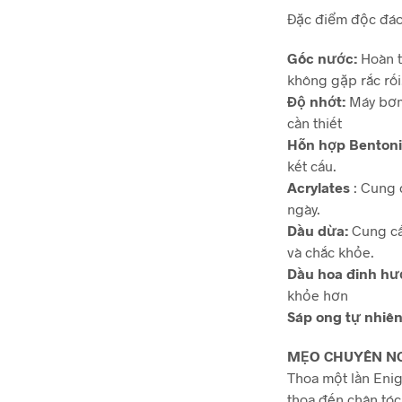
Đặc điểm độc đáo
Gốc nước:
Hoàn t
không gặp rắc rối
Độ nhớt:
Máy bơm
cần thiết
Hỗn hợp Bentonit
kết cấu.
Acrylates
: Cung 
ngày.
Dầu dừa:
Cung cấ
và chắc khỏe.
Dầu hoa đinh hư
khỏe hơn
Sáp ong tự nhiên
MẸO CHUYÊN NG
Thoa một lần Enig
thoa đến chân tó