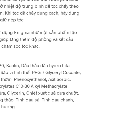
ở nhiệt độ trung bình để tóc chảy theo
 Khi tóc đã chảy đúng cách, hãy dùng
 giữ nếp tóc.
ử dụng Enigma như một sản phẩm tạo
 giúp tăng thêm độ phồng và kết cấu
 chăm sóc tóc khác.
0, Kaolin, Dầu thầu dầu hydro hóa
Sáp vi tinh thể, PEG-7 Glyceryl Cocoate,
thơm, Phenoxyethanol, Axit Sorbic,
crylates C10-30 Alkyl Methacrylate
a, Glycerin, Chiết xuất quả dưa chuột,
ng thảo, Tinh dầu sả, Tinh dầu chanh,
h hương.