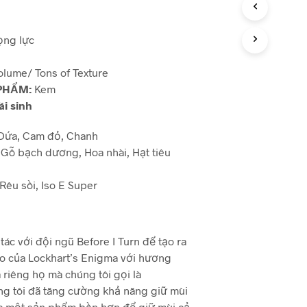
ọng lực
olume/ Tons of Texture
 PHẨM:
Kem
ái sinh
Dứa, Cam đỏ, Chanh
Gỗ bạch dương, Hoa nhài, Hạt tiêu
Rêu sồi, Iso E Super
tác với đội ngũ Before I Turn để tạo ra
o của Lockhart’s Enigma với hương
riêng họ mà chúng tôi gọi là
ng tôi đã tăng cường khả năng giữ mùi
ra một sản phẩm bền hơn để giữ mùi cả