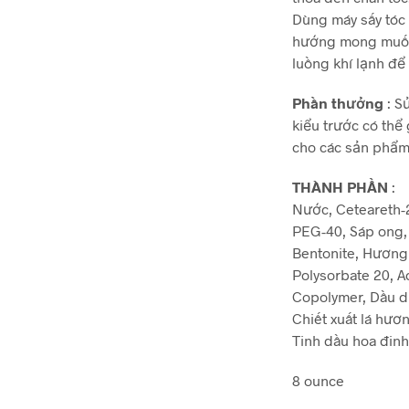
Dùng máy sấy tóc 
hướng mong muốn.
luồng khí lạnh để
Phần thưởng
: S
kiểu trước có thể
cho các sản phẩm
THÀNH PHẦN
:
Nước, Ceteareth-2
PEG-40, Sáp ong, 
Bentonite, Hương 
Polysorbate 20, A
Copolymer, Dầu dừ
Chiết xuất lá hươ
Tinh dầu hoa đin
8 ounce