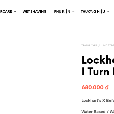
IRCARE
WET SHAVING
PHỤ KIỆN
THƯƠNG HIỆU
TRANG CHỦ
/
UNCATEG
Lockha
I Turn
680.000
₫
Lockhart’s X Befo
Water Based / Wa