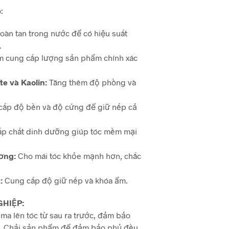
:
oàn tan trong nước để có hiệu suất
.
 cung cấp lượng sản phẩm chính xác
e và Kaolin:
Tăng thêm độ phồng và
cấp độ bền và độ cứng để giữ nếp cả
p chất dinh dưỡng giúp tóc mềm mại
ơng:
Cho mái tóc khỏe mạnh hơn, chắc
:
Cung cấp độ giữ nếp và khóa ẩm.
HIỆP:
ma lên tóc từ sau ra trước, đảm bảo
c. Chải sản phẩm để đảm bảo phủ đều.