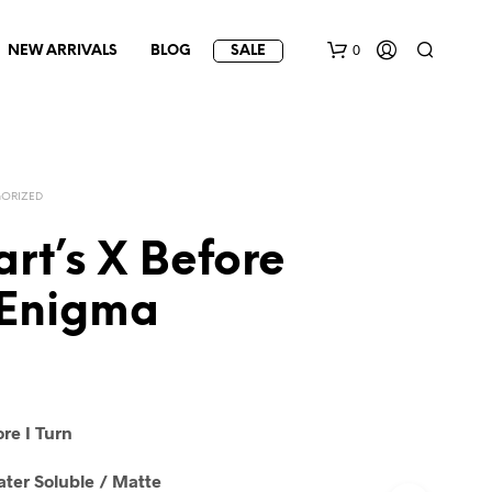
0
NEW ARRIVALS
BLOG
SALE
ORIZED
rt’s X Before
 Enigma
re I Turn
ter Soluble / Matte