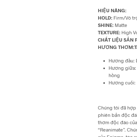
HIỆU NĂNG:
HOLD:
Firm/Vô tr
SHINE:
Matte
TEXTURE:
High V
CHẤT LIỆU SẢN
HƯƠNG THƠM:
T
Hương đầu: 
Hương giữa: 
hồng
Hương cuối: 
Chúng tôi đã hợp 
phiên bản độc đá
thơm độc đáo của 
“Reanimate”. Chú
của Enigma, tạo 