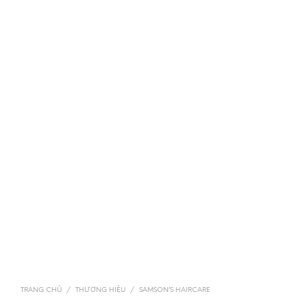
TRANG CHỦ
/
THƯƠNG HIỆU
/
SAMSON’S HAIRCARE