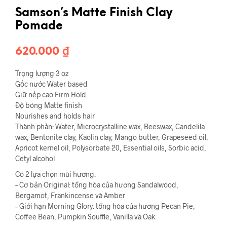
Samson’s Matte Finish Clay
Pomade
620.000
₫
Trọng lượng 3 oz
Gốc nước Water based
Giữ nếp cao Firm Hold
Độ bóng Matte finish
Nourishes and holds hair
Thành phần: Water, Microcrystalline wax, Beeswax, Candelila
wax, Bentonite clay, Kaolin clay, Mango butter, Grapeseed oil,
Apricot kernel oil, Polysorbate 20, Essential oils, Sorbic acid,
Cetyl alcohol
Có 2 lựa chọn mùi hương:
– Cơ bản Original: tổng hòa của hương Sandalwood,
Bergamot, Frankincense và Amber
– Giới hạn Morning Glory: tổng hòa của hương Pecan Pie,
Coffee Bean, Pumpkin Souffle, Vanilla và Oak