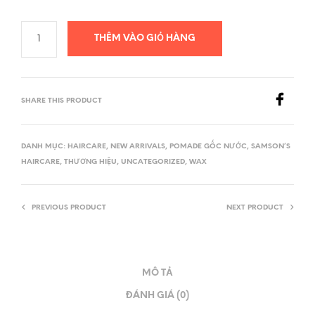
THÊM VÀO GIỎ HÀNG
SHARE THIS PRODUCT
DANH MỤC:
HAIRCARE
,
NEW ARRIVALS
,
POMADE GỐC NƯỚC
,
SAMSON’S
HAIRCARE
,
THƯƠNG HIỆU
,
UNCATEGORIZED
,
WAX
PREVIOUS PRODUCT
NEXT PRODUCT
MÔ TẢ
ĐÁNH GIÁ (0)