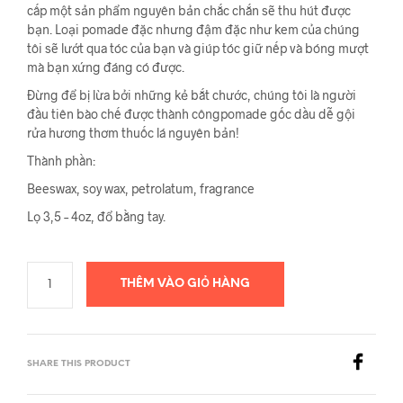
cấp một sản phẩm nguyên bản chắc chắn sẽ thu hút được
bạn. Loại pomade đặc nhưng đậm đặc như kem của chúng
tôi sẽ lướt qua tóc của bạn và giúp tóc giữ nếp và bóng mượt
mà bạn xứng đáng có được.
Đừng để bị lừa bởi những kẻ bắt chước, chúng tôi là người
đầu tiên bào chế được thành côngpomade gốc dầu dễ gội
rửa hương thơm thuốc lá nguyên bản!
Thành phần:
Beeswax, soy wax, petrolatum, fragrance
Lọ 3,5 – 4oz, đổ bằng tay.
THÊM VÀO GIỎ HÀNG
SHARE THIS PRODUCT