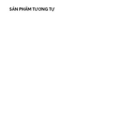
SẢN PHẨM TƯƠNG TỰ
650.000
₫
THÊM VÀO GIỎ HÀNG
620.000
₫
THÊM VÀO GIỎ HÀNG