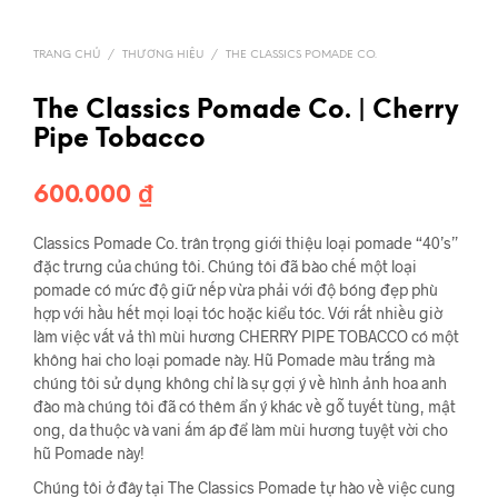
TRANG CHỦ
/
THƯƠNG HIỆU
/
THE CLASSICS POMADE CO.
The Classics Pomade Co. | Cherry
Pipe Tobacco
600.000
₫
Classics Pomade Co. trân trọng giới thiệu loại pomade “40’s”
đặc trưng của chúng tôi. Chúng tôi đã bào chế một loại
pomade có mức độ giữ nếp vừa phải với độ bóng đẹp phù
hợp với hầu hết mọi loại tóc hoặc kiểu tóc. Với rất nhiều giờ
làm việc vất vả thì mùi hương CHERRY PIPE TOBACCO có một
không hai cho loại pomade này. Hũ Pomade màu trắng mà
chúng tôi sử dụng không chỉ là sự gợi ý về hình ảnh hoa anh
đào mà chúng tôi đã có thêm ẩn ý khác về gỗ tuyết tùng, mật
ong, da thuộc và vani ấm áp để làm mùi hương tuyệt vời cho
hũ Pomade này!
Chúng tôi ở đây tại The Classics Pomade tự hào về việc cung