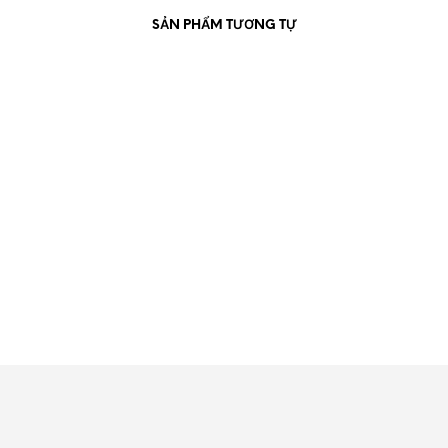
SẢN PHẨM TƯƠNG TỰ
550.000
₫
THÊM VÀO GIỎ HÀNG
600.000
₫
THÊM VÀO GIỎ HÀNG