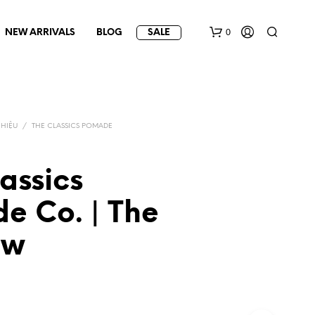
0
NEW ARRIVALS
BLOG
SALE
HIỆU
/
THE CLASSICS POMADE
assics
e Co. | The
ow