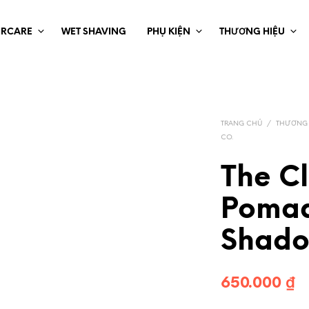
IRCARE
WET SHAVING
PHỤ KIỆN
THƯƠNG HIỆU
TRANG CHỦ
/
THƯƠNG 
CO.
The Cl
Pomad
Shad
650.000
₫