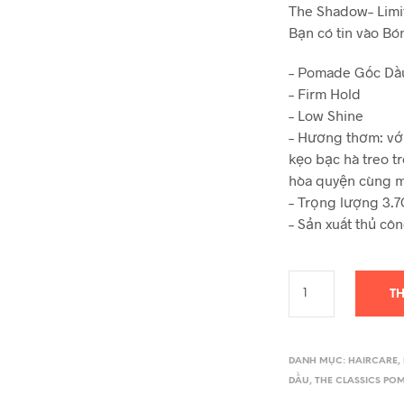
The Shadow– Limi
Bạn có tin vào Bó
– Pomade Gốc Dầ
– Firm Hold
– Low Shine
– Hương thơm: vớ
kẹo bạc hà treo t
hòa quyện cùng m
– Trọng lượng 3.
– Sản xuất thủ cô
T
DANH MỤC:
HAIRCARE
,
DẦU
,
THE CLASSICS PO