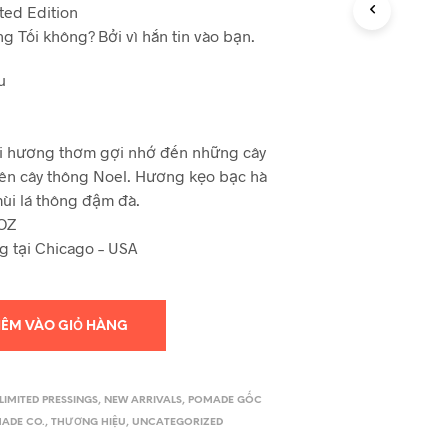
ted Edition
ng Tối không? Bởi vì hắn tin vào bạn.
u
i hương thơm gợi nhớ đến những cây
rên cây thông Noel. Hương kẹo bạc hà
ùi lá thông đậm đà.
7OZ
ng tại Chicago – USA
HÊM VÀO GIỎ HÀNG
LIMITED PRESSINGS
,
NEW ARRIVALS
,
POMADE GỐC
MADE CO.
,
THƯƠNG HIỆU
,
UNCATEGORIZED