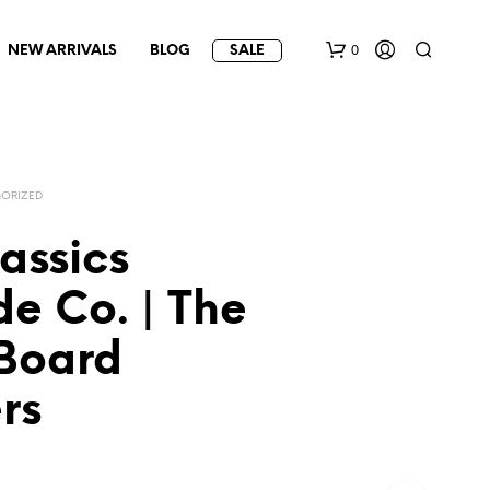
0
NEW ARRIVALS
BLOG
SALE
ORIZED
assics
e Co. | The
 Board
rs