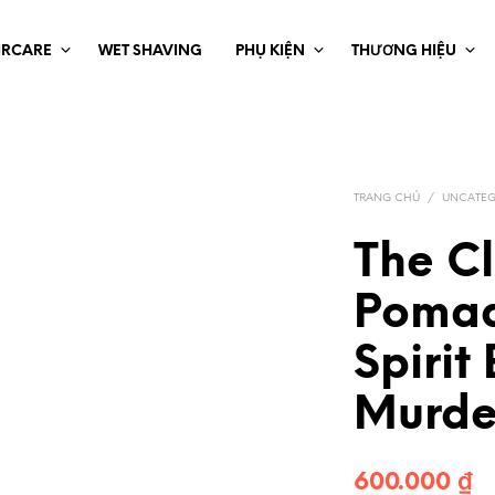
IRCARE
WET SHAVING
PHỤ KIỆN
THƯƠNG HIỆU
TRANG CHỦ
/
UNCATEG
The Cl
Pomad
Spirit
Murde
600.000
₫