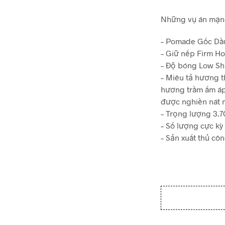
Những vụ án mạng 
– Pomade Gốc Dầ
– Giữ nếp Firm Ho
– Độ bóng Low Sh
– Miêu tả hương 
hương trầm ấm áp
được nghiền nát 
– Trọng lượng 3.
– Số lượng cực kỳ
– Sản xuất thủ cô