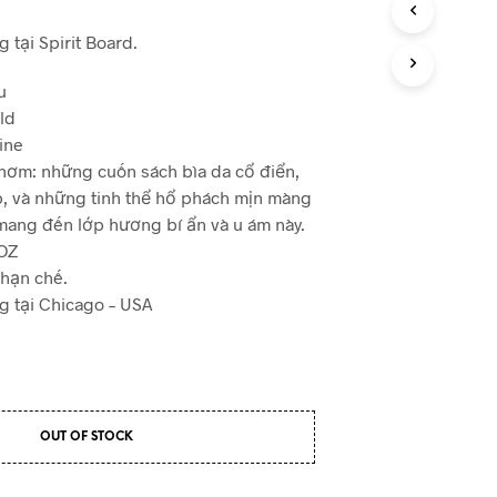
tại Spirit Board.
u
ld
ine
thơm: những cuốn sách bìa da cổ điển,
, và những tinh thể hổ phách mịn màng
mang đến lớp hương bí ẩn và u ám này.
7OZ
 hạn chế.
ng tại Chicago – USA
OUT OF STOCK