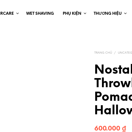
IRCARE
WET SHAVING
PHỤ KIỆN
THƯƠNG HIỆU
TRANG CHỦ
/
UNCATEG
Nostal
Throw
Pomad
Hallo
600.000
₫