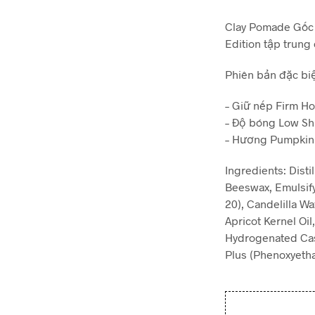
Clay Pomade Gốc
Edition tập trung
Phiên bản đặc bi
– Giữ nếp Firm Ho
– Độ bóng Low Sh
– Hương Pumpkin
Ingredients: Dist
Beeswax, Emulsify
20), Candelilla W
Apricot Kernel Oil
Hydrogenated Cast
Plus (Phenoxyethan