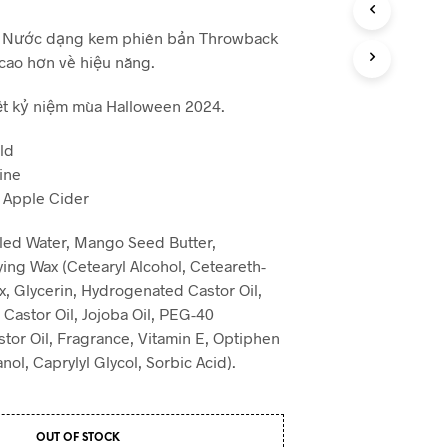
 Nước dạng kem phiên bản Throwback
 cao hơn về hiệu năng.
ệt kỷ niệm mùa Halloween 2024.
ld
ine
 Apple Cider
illed Water, Mango Seed Butter,
ing Wax (Cetearyl Alcohol, Ceteareth-
ax, Glycerin, Hydrogenated Castor Oil,
, Castor Oil, Jojoba Oil, PEG-40
or Oil, Fragrance, Vitamin E, Optiphen
ol, Caprylyl Glycol, Sorbic Acid).
OUT OF STOCK