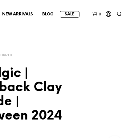
0
NEW ARRIVALS
BLOG
SALE
ORIZED
gic |
back Clay
e |
ween 2024