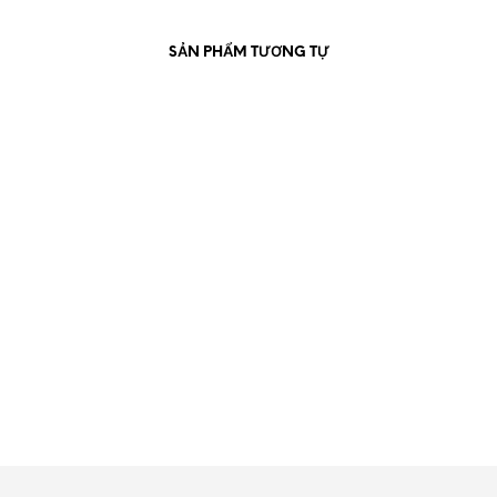
SẢN PHẨM TƯƠNG TỰ
550.000
₫
550.000
₫
ĐỌC TIẾP
ĐỌC TIẾP