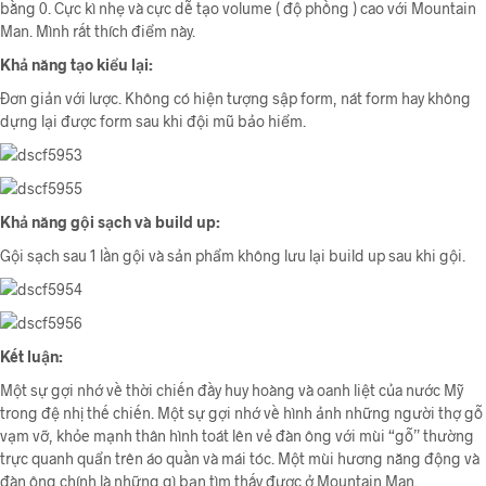
bằng 0. Cực kì nhẹ và cực dễ tạo volume ( độ phồng ) cao với Mountain
Man. Mình rất thích điểm này.
Khả năng tạo kiểu lại:
Đơn giản với lược. Không có hiện tượng sập form, nát form hay không
dựng lại được form sau khi đội mũ bảo hiểm.
Khả năng gội sạch và build up:
Gội sạch sau 1 lần gội và sản phẩm không lưu lại build up sau khi gội.
Kết luận:
Một sự gợi nhớ về thời chiến đầy huy hoàng và oanh liệt của nước Mỹ
trong đệ nhị thế chiến. Một sự gợi nhớ về hình ảnh những người thợ gỗ
vạm vỡ, khỏe mạnh thân hình toát lên vẻ đàn ông với mùi “gỗ” thường
trực quanh quẩn trên áo quần và mái tóc. Một mùi hương năng động và
đàn ông chính là những gì bạn tìm thấy được ở Mountain Man.