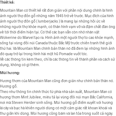
Thiết kế:
Mountain Man có thiết kế rất đơn giản với phần nội dung chính là hình
ảnh người thợ đốn gỗ những năm 1945 trở về trước. Mục đích của hình
ảnh người thợ đốn gỗ ( lumberjacks ) là mang lại những hồi ức về
những người thợ khỏe mạnh, có thân hình vạm vỡ và đậm chất đàn ông
về tới thời điểm hiện tại. Có thể các bạn vẫn còn nhớ nhân vật
Wolverine do Marvel tạo ra. Hình ảnh một người thợ to cao khỏe mạnh,
sống tại vùng đồi núi Canada thuộc Bắc Mỹ trước chiến tranh thế giới
thứ hai. Và Mountain Man chính bản thân nó đã đem lại những hình ảnh
đó quay trở lại trong hình hài một hũ Pomade vuốt tóc.
Về các thông tin kèm theo, chỉ là các thông tin về thành phần và cách sử
dụng, không có gì thêm.
Mùi hương:
Hương thơm của Mountain Man cũng đơn giản như chính bản thân nó.
Hương gỗ.
Theo như thông tin chính thức từ phía nhà sản xuất, Mountain Man có
hương thơm Mint Jubilee, miêu tả lại vùng đồi núi mạn Bắc California,
nơi mà Steven Herder sinh sống. Mùi hương gỗ điểm xuyết với hương
lá cây và bạc hà khiến người dùng có một cảm giác rất khoan khoái và
thư giãn khi dùng. Mùi hương cũng bám và lan tỏa trong suốt cả ngày.