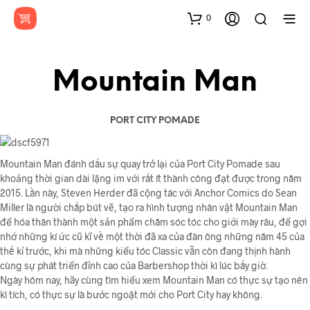
0
Mountain Man
PORT CITY POMADE
Mountain Man đánh dấu sự quay trở lại của Port City Pomade sau
khoảng thời gian dài lặng im với rất ít thành công đạt được trong năm
2015. Lần này, Steven Herder đã cộng tác với Anchor Comics do Sean
Miller là người chắp bút vẽ, tạo ra hình tượng nhân vật Mountain Man
để hóa thân thành một sản phẩm chăm sóc tóc cho giới mày râu, để gợi
nhớ những kí ức cũ kĩ về một thời đã xa của đàn ông những năm 45 của
thế kỉ trước, khi mà những kiểu tóc Classic vẫn còn đang thịnh hành
cùng sự phát triển đỉnh cao của Barbershop thời kì lúc bấy giờ.
Ngày hôm nay, hãy cùng tìm hiểu xem Mountain Man có thực sự tạo nên
kì tích, có thực sự là bước ngoặt mới cho Port City hay không.