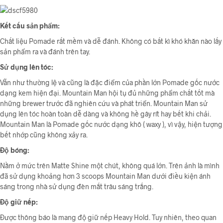
Kết cấu sản phẩm:
Chất liệu Pomade rất mềm và dễ đánh. Không có bất kì khó khăn nào lấy
sản phẩm ra và đánh trên tay.
Sử dụng lên tóc:
Vẫn như thường lệ và cũng là đặc điểm của phần lớn Pomade gốc nước
dạng kem hiện đại. Mountain Man hội tụ đủ những phẩm chất tốt mà
những brewer trước đã nghiên cứu và phát triển. Mountain Man sử
dụng lên tóc hoàn toàn dễ dàng và không hề gây rít hay bết khi chải.
Mountain Man là Pomade gốc nước dạng khô ( waxy ), vì vậy, hiện tượng
bết nhớp cũng không xảy ra.
Độ bóng:
Nằm ở mức trên Matte Shine một chút, không quá lớn. Trên ảnh là mình
đã sử dụng khoảng hơn 3 scoops Mountain Man dưới điều kiện ánh
sáng trong nhà sử dụng đèn mắt trâu sáng trắng.
Độ giữ nếp:
Được thông báo là mang độ giữ nếp Heavy Hold. Tuy nhiên, theo quan