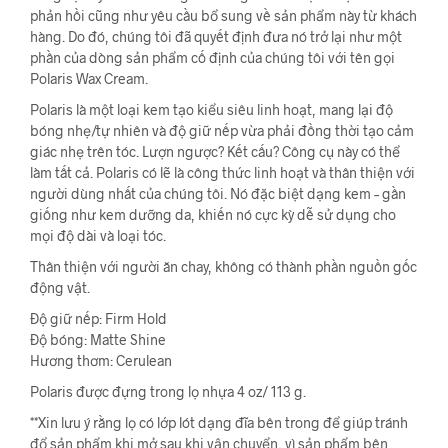
phản hồi cũng như yêu cầu bổ sung về sản phẩm này từ khách
hàng. Do đó, chúng tôi đã quyết định đưa nó trở lại như một
phần của dòng sản phẩm cố định của chúng tôi với tên gọi
Polaris Wax Cream.
Polaris là một loại kem tạo kiểu siêu linh hoạt, mang lại độ
bóng nhẹ/tự nhiên và độ giữ nếp vừa phải đồng thời tạo cảm
giác nhẹ trên tóc. Lượn ngược? Kết cấu? Công cụ này có thể
làm tất cả. Polaris có lẽ là công thức linh hoạt và thân thiện với
người dùng nhất của chúng tôi. Nó đặc biệt dạng kem – gần
giống như kem dưỡng da, khiến nó cực kỳ dễ sử dụng cho
mọi độ dài và loại tóc.
Thân thiện với người ăn chay, không có thành phần nguồn gốc
động vật.
Độ giữ nếp: Firm Hold
Độ bóng: Matte Shine
Hương thơm: Cerulean
Polaris được đựng trong lọ nhựa 4 oz/ 113 g.
**Xin lưu ý rằng lọ có lớp lót dạng đĩa bên trong để giúp tránh
đổ sản phẩm khi mở sau khi vận chuyển, vì sản phẩm bên