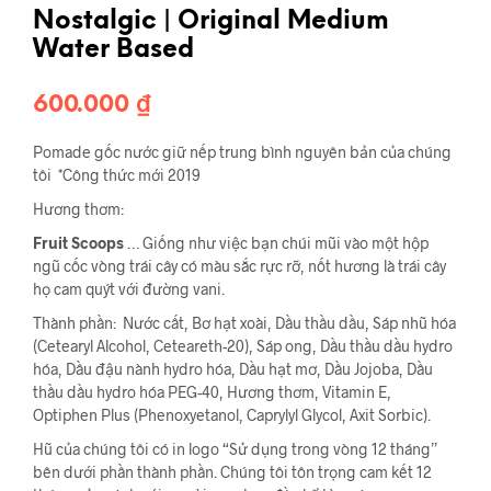
Nostalgic | Original Medium
Water Based
600.000
₫
Pomade gốc nước giữ nếp trung bình nguyên bản của chúng
tôi *Công thức mới 2019
Hương thơm:
Fruit Scoops
… Giống như việc bạn chúi mũi vào một hộp
ngũ cốc vòng trái cây có màu sắc rực rỡ, nốt hương là trái cây
họ cam quýt với đường vani.
Thành phần:
Nước cất, Bơ hạt xoài, Dầu thầu dầu, Sáp nhũ hóa
(Cetearyl Alcohol, Ceteareth-20), Sáp ong, Dầu thầu dầu hydro
hóa, Dầu đậu nành hydro hóa, Dầu hạt mơ, Dầu Jojoba, Dầu
thầu dầu hydro hóa PEG-40, Hương thơm, Vitamin E,
Optiphen Plus (Phenoxyetanol, Caprylyl Glycol, Axit Sorbic).
Hũ của chúng tôi có in logo “Sử dụng trong vòng 12 tháng”
bên dưới phần thành phần. Chúng tôi tôn trọng cam kết 12