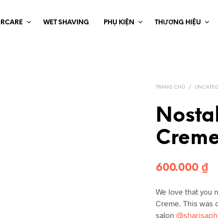
IRCARE
WET SHAVING
PHỤ KIỆN
THƯƠNG HIỆU
TRANG CHỦ
/
UNCATEG
Nostal
Crem
600.000
₫
We love that you n
Creme. This was cr
salon
@sharisaph