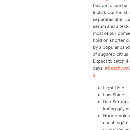
(Swipe to see her
locks). Our Finish
separates after cu
serum and a textu
most of our pomad
hold on shorter c
by a popular candl
of sugared citrus 
Expect to catch it
days.
#beachywa
e
Light Hold
Low Shine
Hair Serum –
không gây nh
Hương Volca
chanh ngâm 
ngập tràn hư