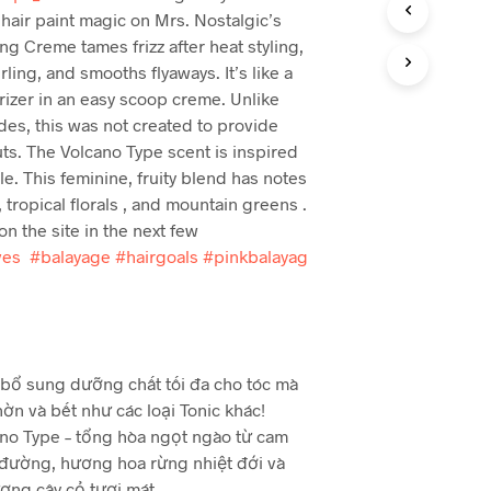
 hair paint magic on Mrs. Nostalgic’s
ing Creme tames frizz after heat styling,
rling, and smooths flyaways. It’s like a
rizer in an easy scoop creme. Unlike
es, this was not created to provide
uts. The Volcano Type scent is inspired
e. This feminine, fruity blend has notes
, tropical florals , and mountain greens .
 on the site in the next few
ves
#balayage
#hairgoals
#pinkbalayag
 bổ sung dưỡng chất tối đa cho tóc mà
ờn và bết như các loại Tonic khác!
no Type – tổng hòa ngọt ngào từ cam
đường, hương hoa rừng nhiệt đới và
ơng cây cỏ tươi mát.