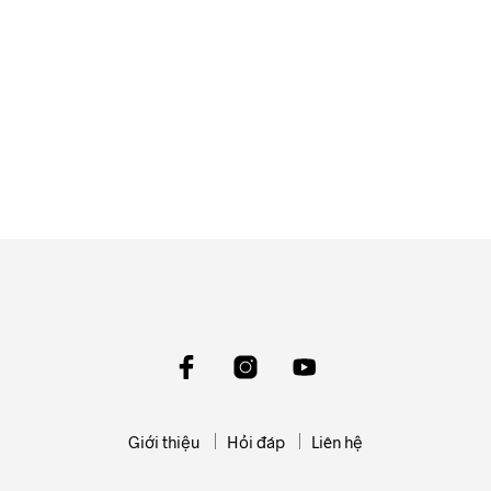
550.000
₫
ĐỌC TIẾP
550.000
₫
ĐỌC TIẾP
Giới thiệu
Hỏi đáp
Liên hệ