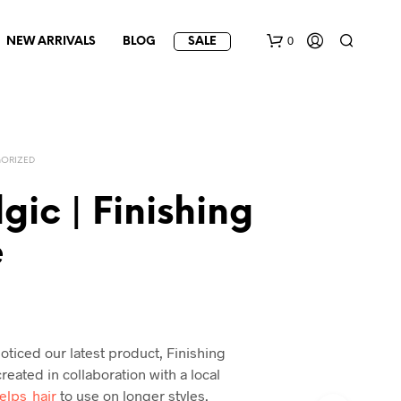
0
NEW ARRIVALS
BLOG
SALE
ORIZED
gic | Finishing
e
oticed our latest product, Finishing
eated in collaboration with a local
elps_hair
to use on longer styles.