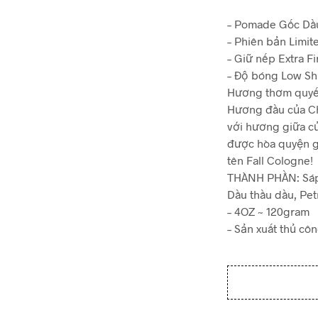
– Pomade Gốc Dầ
– Phiên bản Limi
– Giữ nếp Extra F
– Độ bóng Low Sh
Hương thơm quyến
Hương đầu của Ch
với hương giữa củ
được hòa quyện 
tên Fall Cologne!
THÀNH PHẦN: Sáp 
Dầu thầu dầu, Pe
– 4OZ ~ 120gram
– Sản xuất thủ côn