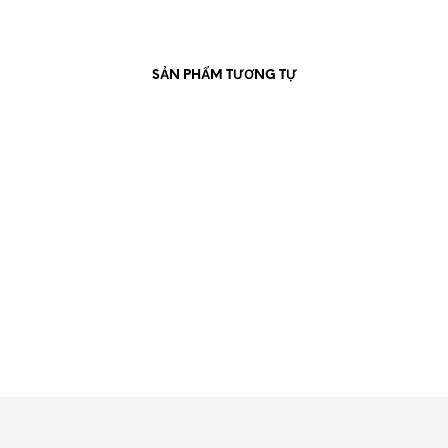
SẢN PHẨM TƯƠNG TỰ
900.000
₫
450.000
₫
ĐỌC TIẾP
ĐỌC TIẾP