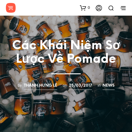
0
Các Khái Niệm Sơ
Lược Về Pomade
by
on
in
THANH HƯNG LÊ
25/03/2017
NEWS