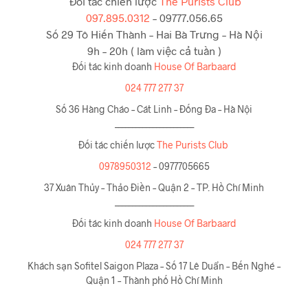
Đối tác chiến lược
The Purists Club
097.895.0312
– 09777.056.65
Số 29 Tô Hiến Thành – Hai Bà Trưng – Hà Nội
9h – 20h ( làm việc cả tuần )
Đối tác kinh doanh
House Of Barbaard
024 777 277 37
Số 36 Hàng Cháo – Cát Linh – Đống Đa – Hà Nội
_______________________
Đối tác chiến lược
The Purists Club
0978950312
– 0977705665
37 Xuân Thủy – Thảo Điền – Quận 2 – TP. Hồ Chí Minh
_______________________
Đối tác kinh doanh
House Of Barbaard
024 777 277 37
Khách sạn Sofitel Saigon Plaza – Số 17 Lê Duẩn – Bến Nghé –
Quận 1 – Thành phố Hồ Chí Minh