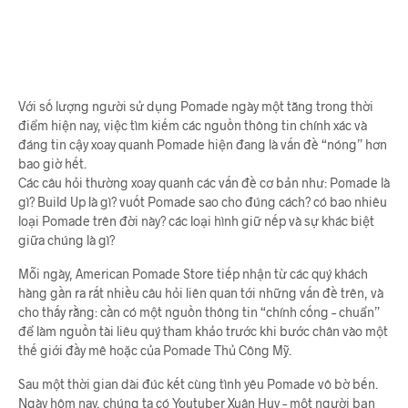
Với số lượng người sử dụng Pomade ngày một tăng trong thời
điểm hiện nay, việc tìm kiếm các nguồn thông tin chính xác và
đáng tin cậy xoay quanh Pomade hiện đang là vấn đề “nóng” hơn
bao giờ hết.
Các câu hỏi thường xoay quanh các vấn đề cơ bản như: Pomade là
gì? Build Up là gì? vuốt Pomade sao cho đúng cách? có bao nhiêu
loại Pomade trên đời này? các loại hình giữ nếp và sự khác biệt
giữa chúng là gì?
Mỗi ngày, American Pomade Store tiếp nhận từ các quý khách
hàng gần ra rất nhiều câu hỏi liên quan tới những vấn đề trên, và
cho thấy rằng: cần có một nguồn thông tin “chính cống – chuẩn”
để làm nguồn tài liêu quý tham khảo trước khi bước chân vào một
thế giới đầy mê hoặc của Pomade Thủ Công Mỹ.
Sau một thời gian dài đúc kết cùng tình yêu Pomade vô bờ bến.
Ngày hôm nay, chúng ta có Youtuber Xuân Huy – một người bạn