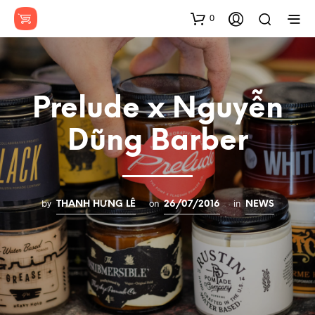
0
Prelude x Nguyễn
Dũng Barber
by
on
in
THANH HƯNG LÊ
26/07/2016
NEWS