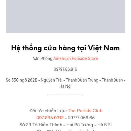
Số 55C ngõ 262B – Nguyễn Trãi – Thanh Xuân Trung – Thanh Xuân –
Hà Nội
_______________________
Đối tác chiến lược
The Purists Club
097.895.0312
– 09777.056.65
Số 29 Tô Hiến Thành – Hai Bà Trưng – Hà Nội
9h – 20h ( làm việc cả tuần )
Đối tác kinh doanh
House Of Barbaard
024 777 277 37
Số 36 Hàng Cháo – Cát Linh – Đống Đa – Hà Nội
_______________________
Đối tác chiến lược
The Purists Club
0978950312
– 0977705665
37 Xuân Thủy – Thảo Điền – Quận 2 – TP. Hồ Chí Minh