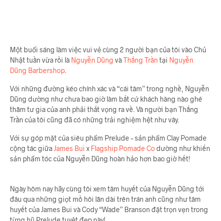
Một buổi sáng làm việc vui vẻ cùng 2 người bạn của tôi vào Chủ
Nhật tuần vừa rồi là
Nguyễn Dũng
và
Thắng Trần
tại
Nguyễn
Dũng Barbershop
.
Với những đường kéo chính xác và “cái tâm” trong nghề, Nguyễn
Dũng dường như chưa bao giờ làm bất cứ khách hàng nào ghé
thăm tư gia của anh phải thất vọng ra về. Và người bạn Thắng
Trần của tôi cũng đã có những trải nghiệm hệt như vây.
Với sự góp mặt của siêu phẩm Prelude – sản phẩm Clay Pomade
cộng tác giữa
James Bui
x
Flagship Pomade Co
dường như khiến
sản phẩm tóc của Nguyễn Dũng hoàn hảo hơn bao giờ hết!
Ngày hôm nay hãy cùng tôi xem tâm huyết của Nguyễn Dũng tới
đâu qua những giọt mồ hôi lăn dài trên trán anh cũng như tâm
huyết của James Bui và Cody “Wade” Branson đặt trọn vẹn trong
từng hũ Prelude tuyệt đẹp này!