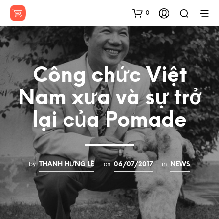
0
Công chức Việt
Nam xưa và sự trở
lại của Pomade
by
on
in
THANH HƯNG LÊ
06/07/2017
NEWS