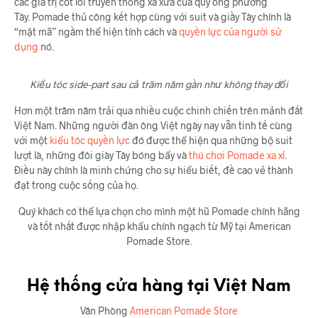
các giá trị cốt lõi truyền thống xa xưa của quý ông phương
Tây. Pomade thủ công kết hợp cùng với suit và giầy Tây chính là
“mật mã” ngầm thể hiện tính cách và
quyền lực của người sử
dụng
nó.
Kiểu tóc side-part sau cả trăm năm gần như không thay đổi
Hơn một trăm năm trải qua nhiều cuộc chinh chiến trên mảnh đất
Việt Nam. Những người đàn ông Việt ngày nay vẫn tinh tế cùng
với một
kiểu tóc quyền lực
đó được thể hiện qua những bộ suit
lượt là, những đôi giày Tây bóng bẩy và
thú chơi Pomade xa xỉ
.
Điều này chính là minh chứng cho sự hiểu biết, đề cao vẻ thành
đạt trong cuộc sống của họ.
Quý khách có thể lựa chọn cho mình một hũ Pomade chính hãng
và tốt nhất được nhập khẩu chính ngạch từ Mỹ tại American
Pomade Store.
Hệ thống cửa hàng tại Việt Nam
Văn Phòng
American Pomade Store