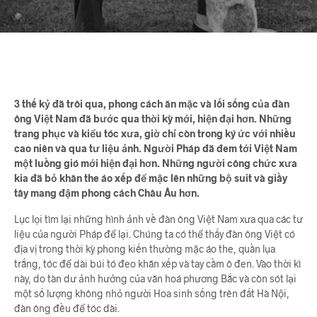
3 thế kỷ đã trôi qua, phong cách ăn mặc và lối sống của đàn
ông Việt Nam đã bước qua thời kỳ mới, hiện đại hơn. Những
trang phục và kiểu tóc xưa, giờ chỉ còn trong ký ức với nhiều
cao niên và qua tư liệu ảnh. Người Pháp đã đem tới Việt Nam
một luồng gió mới hiện đại hơn. Những người công chức xưa
kia đã bỏ khăn the áo xếp để mặc lên những bộ suit và giầy
tây mang đậm phong cách Châu Âu hơn.
Lục lọi tìm lại những hình ảnh về đàn ông Việt Nam xưa qua các tư
liệu của người Pháp để lại. Chúng ta có thể thấy đàn ông Việt có
địa vị trong thời kỳ phong kiến thường mặc áo the, quần lụa
trắng, tóc để dài búi tó đeo khăn xếp và tay cầm ô đen. Vào thời kì
này, do tàn dư ảnh hưởng của văn hoá phương Bắc và còn sót lại
một số lượng không nhỏ người Hoa sinh sống trên đất Hà Nội,
đàn ông đều để tóc dài.