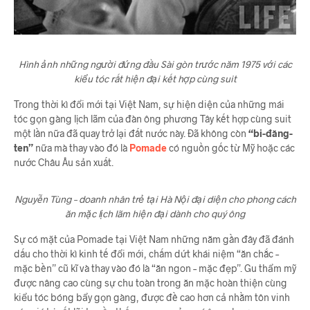
Hình ảnh những người đứng đầu Sài gòn trước năm 1975 với các
kiểu tóc rất hiện đại kết hợp cùng suit
Trong thời kì đổi mới tại Việt Nam, sự hiện diện của những mái
tóc gọn gàng lịch lãm của đàn ông phương Tây kết hợp cùng suit
một lần nữa đã quay trở lại đất nước này. Đã không còn
“bi-đăng-
ten”
nữa mà thay vào đó là
Pomade
có nguồn gốc từ Mỹ hoặc các
nước Châu Âu sản xuất.
Nguyễn Tùng – doanh nhân trẻ tại Hà Nội đại diện cho phong cách
ăn mặc lịch lãm hiện đại dành cho quý ông
Sự có mặt của Pomade tại Việt Nam những năm gần đây đã đánh
dấu cho thời kì kinh tế đổi mới, chấm dứt khái niệm “ăn chắc –
mặc bền” cũ kĩ và thay vào đó là “ăn ngon – mặc đẹp”. Gu thẩm mỹ
được nâng cao cùng sự chu toàn trong ăn mặc hoàn thiện cùng
kiểu tóc bóng bẩy gọn gàng, được đề cao hơn cả nhằm tôn vinh