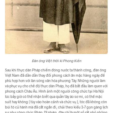
Đàn ông Việt thời kì Phong Kiến
Sau khi thực dân Pháp chiếm đóng nước ta thành công, đàn ông
Việt Nam đã dần dần thay đổi phong cách ăn mặc hàng ngày để
phù hợp hơn với làn sóng văn hóa phương Tây. Những người làm
và phục vụ cho chế độ thực dân Pháp, họ đã bắt đầu làm quen với
phong cách Châu Âu. Hình ảnh một người công chức tại Hà Nội
lúc bấy giờ có thể nhận biết qua quần tây áo sơ mi, có thể mặc
suit hay không ( tùy vào hoàn cảnh và chức vụ ), tóc đã không còn
búi tó củ hành mà đã cắt ngắn đi, chải theo kiểu 3-7 gọn gàng lịch
sự như công chức Pháp. Dĩ nhiên, đây chỉ là một số rất nhỏ những