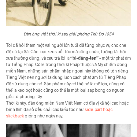
Đàn ông Việt thời kì sau giải phóng Thủ Đô 1954
Tôi đã hỏi thăm một vài người lớn tuổi đã từng phục vụ cho chế
độ cũ tại Sài Gòn loại keo vuốt tóc mà công chức, tướng tá thời
xưa thường dùng, và câu trả lời là
“bi-đăng-ten”
– một từ phát âm
từ Tiếng Pháp. Có lẽ trong thời kì Pháp thuộc và Mỹ chiếm đóng
miền Nam, những sản phẩm nhập ngoại này không có tên riêng
Tiếng Việt nên người ta dùng luôn cách phát âm từ Tiếng Pháp
để sử dụng cho nó. Sản phẩm này có thể nó là mỡ lợn, cũng có
thể là keo bọt hoặc cũng có thể là một loại sáp bóng có nguồn
gốc từ phương Tây.
Thời kì này, đàn ông miền Nam Việt Nam có địa vị xã hội cao hoặc
binh lính đa số đều chải các kiểu tóc như
side-part hoặc
slickback
giống như ngày nay.