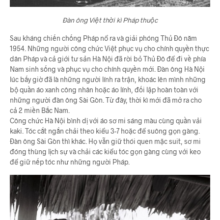
Đàn ông Việt thời kì Pháp thuộc
Sau kháng chiến chống Pháp nổ ra và giải phóng Thủ Đô năm
1954. Những người công chức Việt phục vụ cho chính quyền thực
dân Pháp và cả giới tư sản Hà Nội đã rời bỏ Thủ Đô để đi về phía
Nam sinh sống và phục vụ cho chính quyền mới. Đàn ông Hà Nội
lúc bấy giờ đã là những người lính ra trận, khoác lên mình những
bộ quần áo xanh công nhân hoặc áo lính, đối lập hoàn toàn với
những người đàn ông Sài Gòn. Từ đây, thời kì mới đã mở ra cho
cả 2 miền Bắc Nam.
Công chức Hà Nội bình dị với áo sơ mi sáng màu cùng quần vải
kaki. Tóc cắt ngắn chải theo kiểu 3-7 hoặc để suông gọn gàng.
Đàn ông Sài Gòn thì khác. Họ vẫn giữ thói quen mặc suit, sơ mi
đóng thùng lịch sự và chải các kiểu tóc gọn gàng cùng với keo
để giữ nếp tóc như những người Pháp.