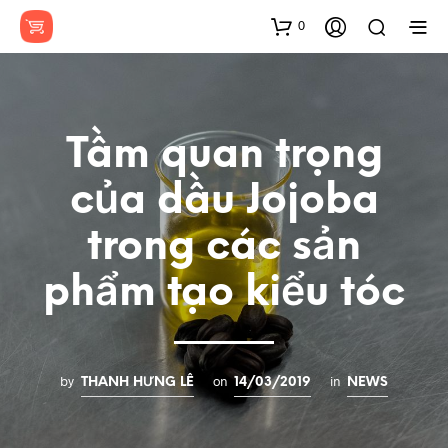
0
Tầm quan trọng
của dầu Jojoba
trong các sản
phẩm tạo kiểu tóc
by
on
in
THANH HƯNG LÊ
14/03/2019
NEWS