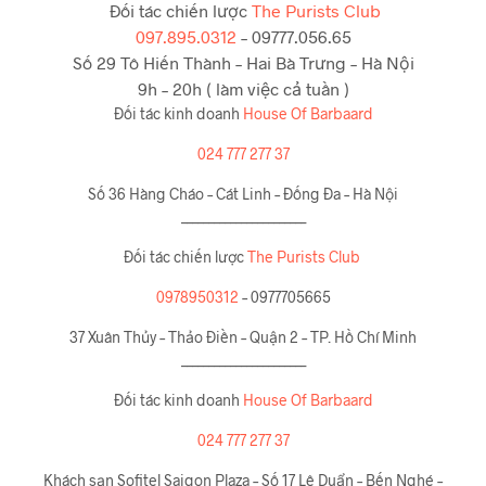
Đối tác chiến lược
The Purists Club
097.895.0312
– 09777.056.65
Số 29 Tô Hiến Thành – Hai Bà Trưng – Hà Nội
9h – 20h ( làm việc cả tuần )
Đối tác kinh doanh
House Of Barbaard
024 777 277 37
Số 36 Hàng Cháo – Cát Linh – Đống Đa – Hà Nội
_______________________
Đối tác chiến lược
The Purists Club
0978950312
– 0977705665
37 Xuân Thủy – Thảo Điền – Quận 2 – TP. Hồ Chí Minh
_______________________
Đối tác kinh doanh
House Of Barbaard
024 777 277 37
Khách sạn Sofitel Saigon Plaza – Số 17 Lê Duẩn – Bến Nghé –