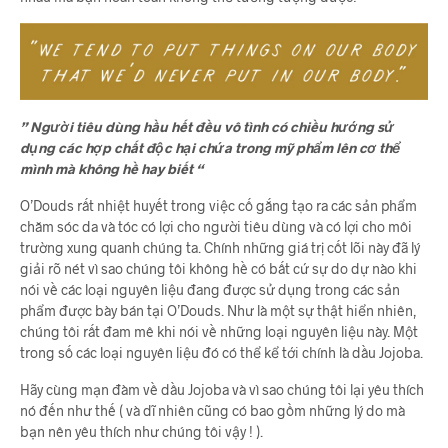
” Người tiêu dùng hầu hết đều vô tình có chiều hướng sử
dụng các hợp chất độc hại chứa trong mỹ phẩm lên cơ thể
mình mà không hề hay biết “
O’Douds rất nhiệt huyết trong việc cố gắng tạo ra các sản phẩm
chăm sóc da và tóc có lợi cho người tiêu dùng và có lợi cho môi
trường xung quanh chúng ta. Chính những giá trị cốt lõi này đã lý
giải rõ nét vì sao chúng tôi không hề có bất cứ sự do dự nào khi
nói về các loại nguyên liệu đang được sử dụng trong các sản
phẩm được bày bán tại O’Douds. Như là một sự thật hiển nhiên,
chúng tôi rất đam mê khi nói về những loại nguyên liệu này. Một
trong số các loại nguyên liệu đó có thể kể tới chính là dầu Jojoba.
Hãy cùng mạn đàm về dầu Jojoba và vì sao chúng tôi lại yêu thích
nó đến như thế ( và dĩ nhiên cũng có bao gồm những lý do mà
bạn nên yêu thích như chúng tôi vậy ! ).