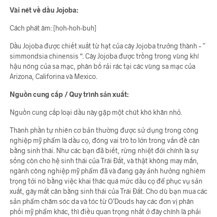
Vài nét về dầu Jojoba:
Cách phát âm: [hoh-hoh-buh]
Dầu Jojoba được chiết xuất từ hạt của cây Jojoba trưởng thành – ”
simmondsia chinensis “. Cây Jojoba được trồng trong vùng khí
hậu nóng của sa mạc, phân bố rải rác tại các vùng sa mạc của
Arizona, Califorina và Mexico.
Nguồn cung cấp / Quy trình sản xuất:
Nguồn cung cấp loại dầu này gặp một chút khó khăn nhỏ.
Thành phần tự nhiên cơ bản thường được sử dụng trong công
nghiệp mỹ phẩm là dầu cọ, đóng vai trò to lớn trong vấn đề cân
bằng sinh thái. Như các bạn đã biết, rừng nhiệt đới chính là sự
sống còn cho hệ sinh thái của Trái Đất, và thật không may mắn,
ngành công nghiệp mỹ phẩm đã và đang gây ảnh hưởng nghiêm
trọng tới nó bằng việc khai thác quá mức dầu cọ để phục vụ sản
xuất, gây mất cân bằng sinh thái của Trái Đất. Cho dù bạn mua các
sản phẩm chăm sóc da và tóc từ O’Douds hay các đơn vị phân
phối mỹ phẩm khác, thì điều quan trọng nhất ở đây chính là phải