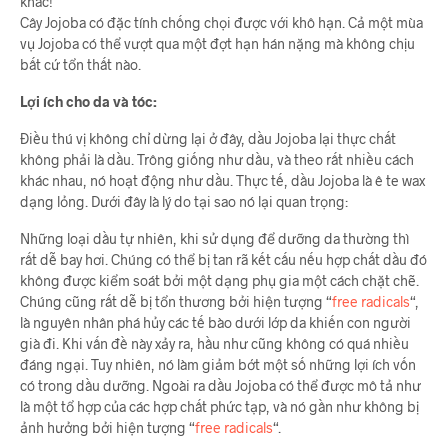
khác!
Cây Jojoba có đặc tính chống chọi được với khô hạn. Cả một mùa
vụ Jojoba có thể vượt qua một đợt hạn hán nặng mà không chịu
bất cứ tổn thất nào.
Lợi ích cho da và tóc:
Điều thú vị không chỉ dừng lại ở đây, dầu Jojoba lại thực chất
không phải là dầu. Trông giống như dầu, và theo rất nhiều cách
khác nhau, nó hoạt động như dầu. Thực tế, dầu Jojoba là ê te wax
dạng lỏng. Dưới đây là lý do tại sao nó lại quan trọng:
Những loại dầu tự nhiên, khi sử dụng để dưỡng da thường thì
rất dễ bay hơi. Chúng có thể bị tan rã kết cấu nếu hợp chất dầu đó
không được kiểm soát bởi một dạng phụ gia một cách chặt chẽ.
Chúng cũng rất dễ bị tổn thương bởi hiện tượng “
free radicals
“,
là nguyên nhân phá hủy các tế bào dưới lớp da khiến con người
già đi. Khi vấn đề này xảy ra, hầu như cũng không có quá nhiều
đáng ngại. Tuy nhiên, nó làm giảm bớt một số những lợi ích vốn
có trong dầu dưỡng. Ngoài ra dầu Jojoba có thể được mô tả như
là một tổ hợp của các hợp chất phức tạp, và nó gần như không bị
ảnh hưởng bởi hiện tượng “
free radicals
“.