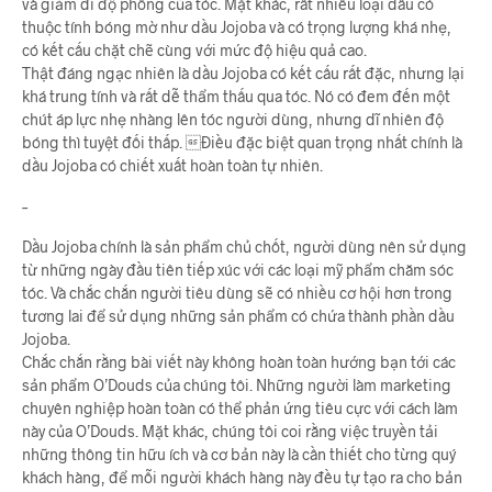
và giảm đi độ phồng của tóc. Mặt khác, rất nhiều loại dầu có
thuộc tính bóng mờ như dầu Jojoba và có trọng lượng khá nhẹ,
có kết cấu chặt chẽ cùng với mức độ hiệu quả cao.
Thật đáng ngạc nhiên là dầu Jojoba có kết cấu rất đặc, nhưng lại
khá trung tính và rất dễ thẩm thấu qua tóc. Nó có đem đến một
chút áp lực nhẹ nhàng lên tóc người dùng, nhưng dĩ nhiên độ
bóng thì tuyệt đối thấp. Điều đặc biệt quan trọng nhất chính là
dầu Jojoba có chiết xuất hoàn toàn tự nhiên.
–
Dầu Jojoba chính là sản phẩm chủ chốt, người dùng nên sử dụng
từ những ngày đầu tiên tiếp xúc với các loại mỹ phẩm chăm sóc
tóc. Và chắc chắn người tiêu dùng sẽ có nhiều cơ hội hơn trong
tương lai để sử dụng những sản phẩm có chứa thành phần dầu
Jojoba.
Chắc chắn rằng bài viết này không hoàn toàn hướng bạn tới các
sản phẩm O’Douds của chúng tôi. Những người làm marketing
chuyên nghiệp hoàn toàn có thể phản ứng tiêu cực với cách làm
này của O’Douds. Mặt khác, chúng tôi coi rằng việc truyền tải
những thông tin hữu ích và cơ bản này là cần thiết cho từng quý
khách hàng, để mỗi người khách hàng này đều tự tạo ra cho bản