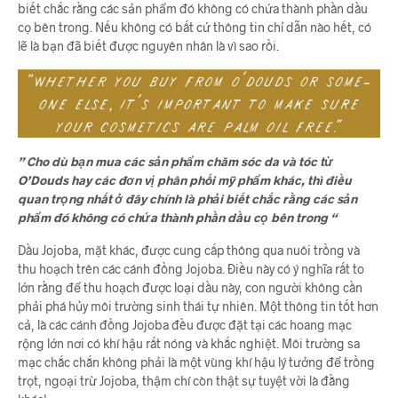
biết chắc rằng các sản phẩm đó không có chứa thành phần dầu
cọ bên trong. Nếu không có bất cứ thông tin chỉ dẫn nào hết, có
lẽ là bạn đã biết được nguyên nhân là vì sao rồi.
” Cho dù bạn mua các sản phẩm chăm sóc da và tóc từ
O’Douds hay các đơn vị phân phối mỹ phẩm khác, thì điều
quan trọng nhất ở đây chính là phải biết chắc rằng các sản
phẩm đó không có chứa thành phần dầu cọ bên trong “
Dầu Jojoba, mặt khác, được cung cấp thông qua nuôi trồng và
thu hoạch trên các cánh đồng Jojoba. Điều này có ý nghĩa rất to
lớn rằng để thu hoạch được loại dầu này, con người không cần
phải phá hủy môi trường sinh thái tự nhiên. Một thông tin tốt hơn
cả, là các cánh đồng Jojoba đều được đặt tại các hoang mạc
rộng lớn nơi có khí hậu rất nóng và khắc nghiệt. Môi trường sa
mạc chắc chắn không phải là một vùng khí hậu lý tưởng để trồng
trọt, ngoại trừ Jojoba, thậm chí còn thật sự tuyệt vời là đằng